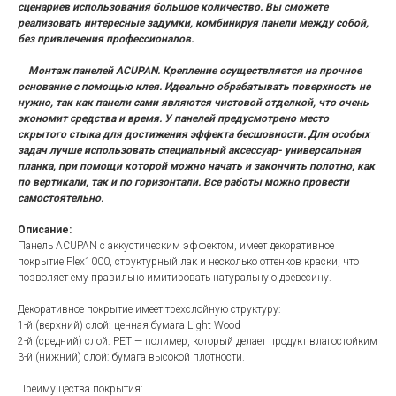
сценариев использования большое количество. Вы сможете
реализовать интересные задумки, комбинируя панели между собой,
без привлечения профессионалов.
Монтаж панелей ACUPAN. Крепление осуществляется на прочное
основание с помощью клея. Идеально обрабатывать поверхность не
нужно, так как панели сами являются чистовой отделкой, что очень
экономит средства и время. У панелей предусмотрено место
скрытого стыка для достижения эффекта бесшовности. Для особых
задач лучше использовать специальный аксессуар- универсальная
планка, при помощи которой можно начать и закончить полотно, как
по вертикали, так и по горизонтали. Все работы можно провести
самостоятельно.
Описание:
Панель ACUPAN с аккустическим эффектом, имеет декоративное
покрытие Flex1000, структурный лак и несколько оттенков краски, что
позволяет ему правильно имитировать натуральную древесину.
Декоративное покрытие имеет трехслойную структуру:
1-й (верхний) слой: ценная бумага Light Wood
2-й (средний) слой: PET — полимер, который делает продукт влагостойким
3-й (нижний) слой: бумага высокой плотности.
Преимущества покрытия: