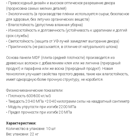
• Превосходный дизайн и высокое оптическое разрешение декора
(прорисовка самых мелких деталей)
• Экологичность (в производстве плёнки используется сырье, безопасное
для здоровья, без летучих органических веществ)
• Влагостойкость (допустима влажная уборка)
• Износостойкость и долговечность (устойчивость к царапинам и долгий
срок службы)
• Светостойкость (защита от УФ-лучей замедляет выгорание декора)
• Практичность (не рассыхается, в отличие от натурального шпона)
Основа панели MDF (плита средней плотности) производится из
древесных волокон с добавлением клея или же лигнина (природный
продукт) и парафина или же воска (природный продукт). Новая
технология улучшает свойства простого дерева, такие как влагостойкость,
имеет однородную более прочную структуру, не коробится.
Физико-механические показатели:
• Плотность 600-800 кг/м3
• Твердость 20-40 МПа =20-40 килограмм силы на квадратный сантиметр
• Модуль упругости при изгибе 2200 МПа
• Предел прочности при изгибе 20 МПа
Характеристики:
Количество в упаковке: 10 шт
Вес упаковки: 22 кг