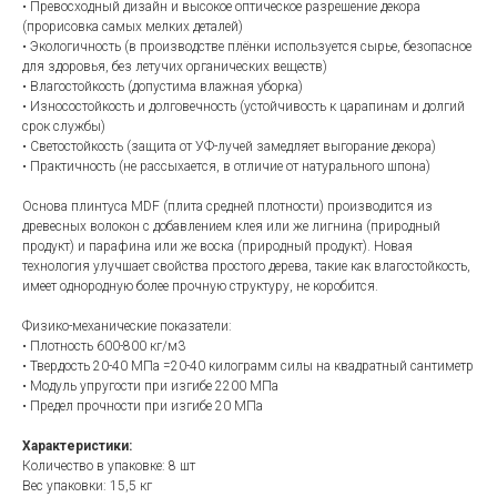
• Превосходный дизайн и высокое оптическое разрешение декора
(прорисовка самых мелких деталей)
• Экологичность (в производстве плёнки используется сырье, безопасное
для здоровья, без летучих органических веществ)
• Влагостойкость (допустима влажная уборка)
• Износостойкость и долговечность (устойчивость к царапинам и долгий
срок службы)
• Светостойкость (защита от УФ-лучей замедляет выгорание декора)
• Практичность (не рассыхается, в отличие от натурального шпона)
Основа плинтуса MDF (плита средней плотности) производится из
древесных волокон с добавлением клея или же лигнина (природный
продукт) и парафина или же воска (природный продукт). Новая
технология улучшает свойства простого дерева, такие как влагостойкость,
имеет однородную более прочную структуру, не коробится.
Физико-механические показатели:
• Плотность 600-800 кг/м3
• Твердость 20-40 МПа =20-40 килограмм силы на квадратный сантиметр
• Модуль упругости при изгибе 2200 МПа
• Предел прочности при изгибе 20 МПа
Характеристики:
Количество в упаковке: 8 шт
Вес упаковки: 15,5 кг