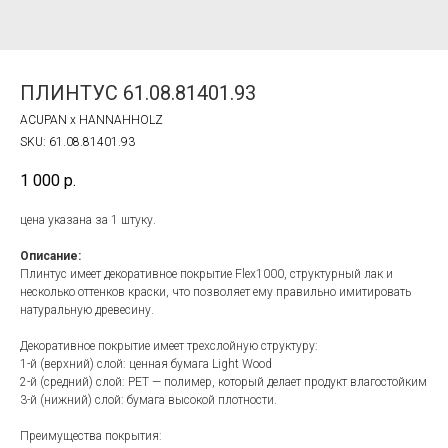
ПЛИНТУС 61.08.81401.93
ACUPAN x HANNAHHOLZ
SKU:
61.08.81401.93
1 000
р.
цена указана за 1 штуку.
Описание:
Плинтус имеет декоративное покрытие Flex1000, структурный лак и
несколько оттенков краски, что позволяет ему правильно имитировать
натуральную древесину.
Декоративное покрытие имеет трехслойную структуру:
1-й (верхний) слой: ценная бумага Light Wood
2-й (средний) слой: PET — полимер, который делает продукт влагостойким
3-й (нижний) слой: бумага высокой плотности.
Преимущества покрытия: