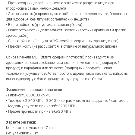
• Превосходный дизайн и высокое оптическое разрешение декора
(прорисовка самых мелких деталей)
• Экологичность (в производстве плёнки используется сырье, безопасное
для здоровья, без летучих органических веществ)
• Влагостойкость (допустима влажная уборка)
• Износостойкость и долговечность (устойчивость к царапинам и долгий
срок службы)
• Светостойкость (защита от УФ-лучей замедляет выгорание декора)
• Практичность (не рассыхается, в отличие от натурального шпона)
Основа панели MDF (плита средней плотности) производится из
древесных волокон с добавлением клея или же лигнина (природный
продукт) и парафина или же воска (природный продукт). Новая
технология улучшает свойства простого дерева, такие как влагостойкость,
имеет однородную более прочную структуру, не коробится.
Физико-механические показатели:
• Плотность 600-800 кг/м3
• Твердость 20-40 МПа =20-40 килограмм силы на квадратный сантиметр
• Модуль упругости при изгибе 2200 МПа
• Предел прочности при изгибе 20 МПа
Характеристики:
Количество в упаковке: 7 шт
Вес упаковки: 21 кг