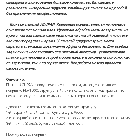
сценариев использования большое количество. Вы сможете
реализовать интересные задумки, комбинируя панели между собой,
без привлечения профессионалов.
Монтаж панелей ACUPAN. Крепление осуществляется на прочное
основание с помощью клея. Идеально обрабатывать поверхность не
нужно, так как панели сами являются чистовой отделкой, что очень
экономит средства и время. У панелей предусмотрено место
скрытого стыка для достижения эффекта бесшовности. Для особых
задач лучше использовать специальный аксессуар- универсальная
планка, при помощи которой можно начать и закончить полотно, как
по вертикали, так и по горизонтали. Все работы можно провести
самостоятельно.
Описание:
Панель ACUPAN с аккустическим эффектом, имеет декоративное
покрытие Flex1000, структурный лак и несколько оттенков краски, что
позволяет ему правильно имитировать натуральную древесину.
Декоративное покрытие имеет трехслойную структуру:
1-й (верхний) слой: ценная бумага Light Wood
2-й (средний) слой: PET — полимер, который делает продукт влагостойким
3-й (нижний) слой: бумага высокой плотности.
Преимущества покрытия: