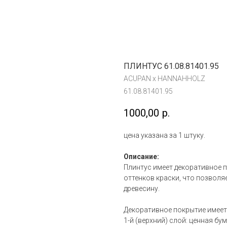
ПЛИНТУС 61.08.81401.95
ACUPAN x HANNAHHOLZ
61.08.81401.95
1000,00
р.
цена указана за 1 штуку.
Описание:
Плинтус имеет декоративное п
оттенков краски, что позвол
древесину.
Декоративное покрытие имеет
1-й (верхний) слой: ценная бу