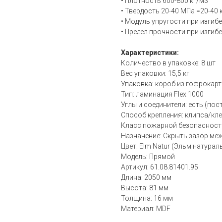
• Плотность 600-800 кг/м3
• Твердость 20-40 МПа =20-40
• Модуль упругости при изгиб
• Предел прочности при изгиб
Характеристики:
Количество в упаковке: 8 шт
Вес упаковки: 15,5 кг
Упаковка: короб из гофрокар
Тип: ламинация Flex 1000
Углы и соединители: есть (пос
Способ крепления: клипса/кл
Класс пожарной безопасности
Назначение: Скрыть зазор ме
Цвет: Elm Natur (Эльм натурал
Модель: Прямой
Артикул: 61.08.81401.95
Длина: 2050 мм
Высота: 81 мм
Толщина: 16 мм
Материал: MDF