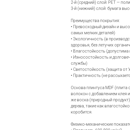
2-й (средний) слой: PET — по
3-й (нижний) слой: бумага вы
Преимущества покрытия:
• Превосходный дизайн и выс
самых мелких деталей)
• Экологичность (в производс
здоровья, без летучих органи
• Влагостойкость (допустима
• Износостойкость и долговеч
службы)
• Светостойкость (защита от 
• Практичность (не рассыхает
Основа плинтуса MDF (плита 
волокон с добавлением клея и
же воска (природный продукт
дерева, такие как влагостойк
коробится.
Физико-механические показат