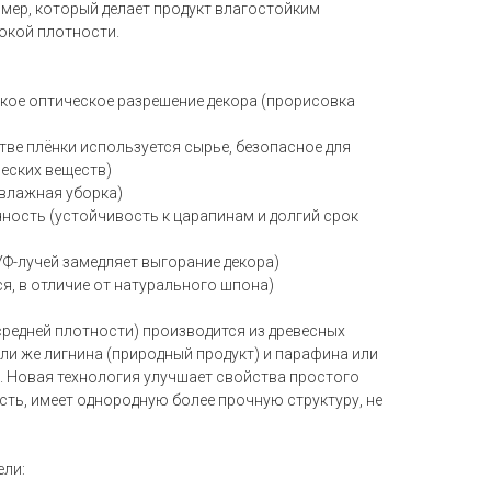
лимер, который делает продукт влагостойким
сокой плотности.
окое оптическое разрешение декора (прорисовка
тве плёнки используется сырье, безопасное для
ческих веществ)
 влажная уборка)
ность (устойчивость к царапинам и долгий срок
УФ-лучей замедляет выгорание декора)
ся, в отличие от натурального шпона)
средней плотности) производится из древесных
ли же лигнина (природный продукт) и парафина или
). Новая технология улучшает свойства простого
ость, имеет однородную более прочную структуру, не
ели: