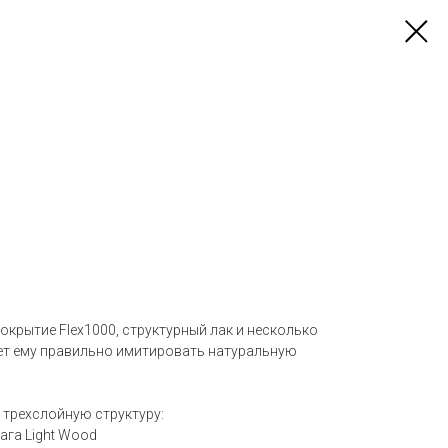
окрытие Flex1000, структурный лак и несколько
яет ему правильно имитировать натуральную
 трехслойную структуру:
мага Light Wood