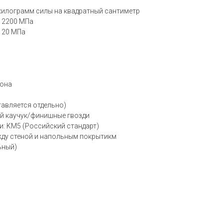
 килограмм силы на квадратный сантиметр
е 2200 МПа
е 20 МПа
тона
тавляется отдельно)
ей каучук/финишные гвозди
: KM5 (Российский стандарт)
жду стеной и напольным покрытикм
ьный)