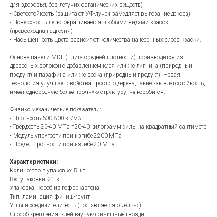
для здоровья, без летучих органических веществ)
• Светостойкость (защита от УФ-лучей замедляет выгорание декора)
• Поверхность легко окрашивается, любыми видами красок
(превосходная адгезия)
• Насыщенность цвета зависит от количества нанесенных слоев краски.
Основа панели MDF (плита средней плотности) производится из
древесных волокон с добавлением клея или же лигнина (природный
продукт) и парафина или же воска (природный продукт). Новая
технология улучшает свойства простого дерева, такие как влагостойкость,
имеет однородную более прочную структуру, не коробится.
Физико-механические показатели:
• Плотность 600-800 кг/м3
• Твердость 20-40 МПа =20-40 килограмм силы на квадратный сантиметр
• Модуль упругости при изгибе 2200 МПа
• Предел прочности при изгибе 20 МПа
Характеристики:
Количество в упаковке: 5 шт
Вес упаковки: 21 кг
Упаковка: короб из гофрокартона
Тип: ламинация финиш-грунт
Углы и соединители: есть (поставляется отдельно)
Способ крепления: клей каучук/финишные гвозди