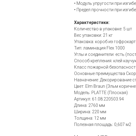
• Модуль упругости при изгиб
• Предел прочности при изгиб
Характеристики:
Количество в упаковке: 5 шт
Вес упаковки: 21 кг
Упаковка: короб из гофрокар
Тип: ламинация Flex 1000
Углы и соединители: есть (пос
Способ крепления: клей кауч
Класс пожарной безопасности
Основные преимущества Скоро
Назначение: Декорирование с
Цвет: Elm Braun (Эльм коричн
Модель: PLATTE (Плоская)
Артикул: 61.08.220503.94
Длина: 2760 мм
Ширина: 220 мм
Толщина: 12 мм
Полезная площадь: 0,607 м2