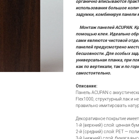
органично вписываются практ
использования большое коли
задумки, комбинируя панели 
Монтаж панелей ACUPAN. Кре
помощью клея. Идеально обра
сами являются чистовой отдел
панелей предусмотрено мест
бесшовности. Для особых зад
универсальная планка, при по
как по вертикали, так и по г
самостоятельно.
Описание:
Панель ACUPAN с аккустическ
Flex1000, структурный лак и н
правильно имитировать натур
Декоративное покрытие имеет
1-й (верхний) слой: ценная бу
2-й (средний) слой: PET — по
3-й (нижний) слой: бумага вы