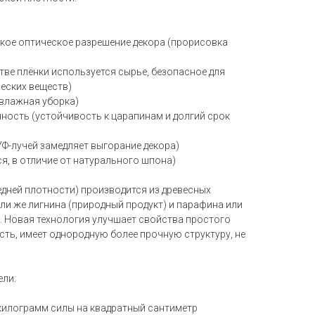
окое оптическое разрешение декора (прорисовка
тве плёнки используется сырье, безопасное для
ческих веществ)
 влажная уборка)
ность (устойчивость к царапинам и долгий срок
УФ-лучей замедляет выгорание декора)
ся, в отличие от натурального шпона)
едней плотности) производится из древесных
ли же лигнина (природный продукт) и парафина или
). Новая технология улучшает свойства простого
ость, имеет однородную более прочную структуру, не
ели:
 килограмм силы на квадратный сантиметр