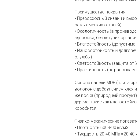
Преимущества покрытия:
• Превосходный дизайн и выс
самых мелких деталей)
• Экологичность (в производс
здоровья, без летучих органи
• Влагостойкость (допустима
• Износостойкость и долговеч
службы)
• Светостойкость (защита от 
• Практичность (не рассыхает
Основа панели MDF (плита ср
волокон с добавлением клея и
же воска (природный продукт
дерева, такие как влагостойк
коробится.
Физико-механические показат
• Плотность 600-800 кг/м3
• Твердость 20-40 МПа =20-40