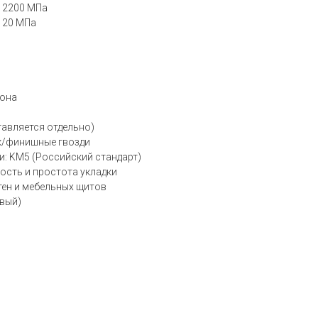
е 2200 МПа
е 20 МПа
тона
тавляется отдельно)
ук/финишные гвозди
: KM5 (Российский стандарт)
сть и простота укладки
тен и мебельных щитов
евый)