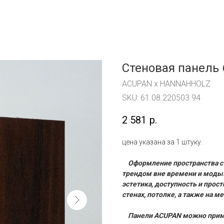
Стеновая панель 
ACUPAN x HANNAHHOLZ
SKU:
61.08.220503.94
2 581
р.
цена указана за 1 штуку.
Оформление пространства с
трендом вне времени и моды.
эстетика, доступность и прос
стенах, потолке, а также на 
Панели ACUPAN можно примен