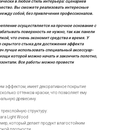
ически в любой стиль интерьера: сценариев
чество. Вы сможете реализовать интересные
между собой, без привлечения профессионалов.
пление осуществляется на прочное основание с
батывать поверхность не нужно, так как панели
кой, что очень экономит средства и время. У
о скрытого стыка для достижения эффекта
ач лучше использовать специальный аксессуар-
мощи которой можно начать и закончить полотно,
оризонтали. Все работы можно провести
им эффектом, имеет декоративное покрытие
есколько оттенков краски, что позволяет ему
альную древесину.
 трехслойную структуру:
мага Light Wood
лимер, который делает продукт влагостойким
сокой плотности.