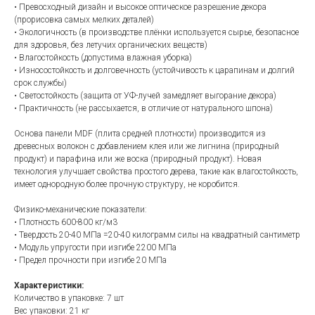
• Превосходный дизайн и высокое оптическое разрешение декора
(прорисовка самых мелких деталей)
• Экологичность (в производстве плёнки используется сырье, безопасное
для здоровья, без летучих органических веществ)
• Влагостойкость (допустима влажная уборка)
• Износостойкость и долговечность (устойчивость к царапинам и долгий
срок службы)
• Светостойкость (защита от УФ-лучей замедляет выгорание декора)
• Практичность (не рассыхается, в отличие от натурального шпона)
Основа панели MDF (плита средней плотности) производится из
древесных волокон с добавлением клея или же лигнина (природный
продукт) и парафина или же воска (природный продукт). Новая
технология улучшает свойства простого дерева, такие как влагостойкость,
имеет однородную более прочную структуру, не коробится.
Физико-механические показатели:
• Плотность 600-800 кг/м3
• Твердость 20-40 МПа =20-40 килограмм силы на квадратный сантиметр
• Модуль упругости при изгибе 2200 МПа
• Предел прочности при изгибе 20 МПа
Характеристики:
Количество в упаковке: 7 шт
Вес упаковки: 21 кг