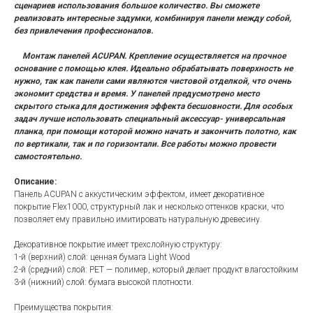
сценариев использования большое количество. Вы сможете
реализовать интересные задумки, комбинируя панели между собой,
без привлечения профессионалов.
Монтаж панелей ACUPAN. Крепление осуществляется на прочное
основание с помощью клея. Идеально обрабатывать поверхность не
нужно, так как панели сами являются чистовой отделкой, что очень
экономит средства и время. У панелей предусмотрено место
скрытого стыка для достижения эффекта бесшовности. Для особых
задач лучше использовать специальный аксессуар- универсальная
планка, при помощи которой можно начать и закончить полотно, как
по вертикали, так и по горизонтали. Все работы можно провести
самостоятельно.
Описание:
Панель ACUPAN с аккустическим эффектом, имеет декоративное
покрытие Flex1000, структурный лак и несколько оттенков краски, что
позволяет ему правильно имитировать натуральную древесину.
Декоративное покрытие имеет трехслойную структуру:
1-й (верхний) слой: ценная бумага Light Wood
2-й (средний) слой: PET — полимер, который делает продукт влагостойким
3-й (нижний) слой: бумага высокой плотности.
Преимущества покрытия: