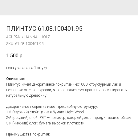
ПЛИНТУС 61.08.100401.95
ACUPAN x HANNAHHOLZ
SKU:
61.08.100401.95
1 500
р.
цена указана за 1 штуку.
Описание:
Плинтус имеет декоративное покрытие Flex1000, структурный лак и
несколько оттенков краски, что позволяет ему правильно имитировать
натуральную древесину.
Декоративное покрытие имеет трехслойную структуру:
1-й (верхний) слой: ценная бумага Light Wood
2-й (средний) слой: PET — полимер, который делает продукт влагостойким
3-й (нижний) слой: бумага высокой плотности.
Преимущества покрытия: