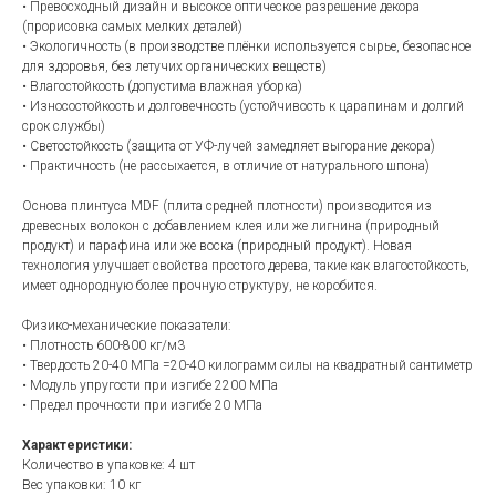
• Превосходный дизайн и высокое оптическое разрешение декора
(прорисовка самых мелких деталей)
• Экологичность (в производстве плёнки используется сырье, безопасное
для здоровья, без летучих органических веществ)
• Влагостойкость (допустима влажная уборка)
• Износостойкость и долговечность (устойчивость к царапинам и долгий
срок службы)
• Светостойкость (защита от УФ-лучей замедляет выгорание декора)
• Практичность (не рассыхается, в отличие от натурального шпона)
Основа плинтуса MDF (плита средней плотности) производится из
древесных волокон с добавлением клея или же лигнина (природный
продукт) и парафина или же воска (природный продукт). Новая
технология улучшает свойства простого дерева, такие как влагостойкость,
имеет однородную более прочную структуру, не коробится.
Физико-механические показатели:
• Плотность 600-800 кг/м3
• Твердость 20-40 МПа =20-40 килограмм силы на квадратный сантиметр
• Модуль упругости при изгибе 2200 МПа
• Предел прочности при изгибе 20 МПа
Характеристики:
Количество в упаковке: 4 шт
Вес упаковки: 10 кг