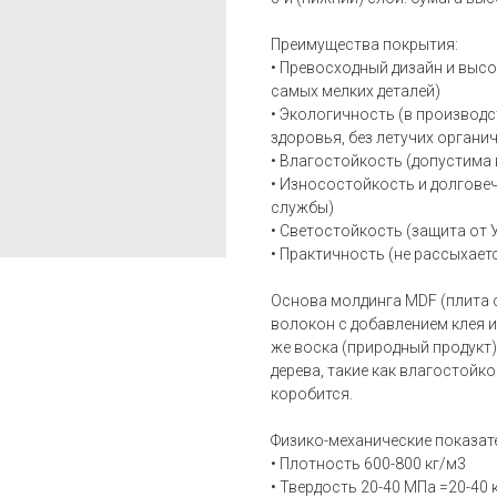
Преимущества покрытия:
• Превосходный дизайн и выс
самых мелких деталей)
• Экологичность (в производс
здоровья, без летучих органи
• Влагостойкость (допустима
• Износостойкость и долговеч
службы)
• Светостойкость (защита от 
• Практичность (не рассыхает
Основа молдинга MDF (плита 
волокон с добавлением клея и
же воска (природный продукт
дерева, такие как влагостойк
коробится.
Физико-механические показат
• Плотность 600-800 кг/м3
• Твердость 20-40 МПа =20-40