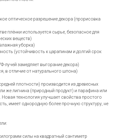
окое оптическое разрешение декора (прорисовка
тве плёнки используется сырье, безопасное для
ческих веществ)
 влажная уборка)
ность (устойчивость к царапинам и долгий срок
УФ-лучей замедляет выгорание декора)
ся, в отличие от натурального шпона)
средней плотности) производится из древесных
ли же лигнина (природный продукт) и парафина или
). Новая технология улучшает свойства простого
ость, имеет однородную более прочную структуру, не
ели:
 килограмм силы на квадратный сантиметр