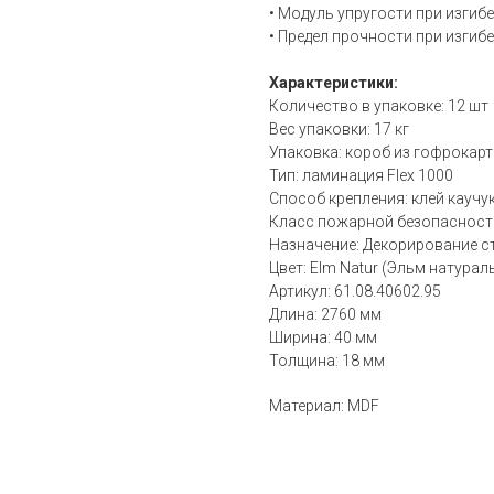
• Модуль упругости при изгиб
• Предел прочности при изгиб
Характеристики:
Количество в упаковке: 12 шт
Вес упаковки: 17 кг
Упаковка: короб из гофрокар
Тип: ламинация Flex 1000
Способ крепления: клей кауч
Класс пожарной безопасности
Назначение: Декорирование с
Цвет: Elm Natur (Эльм натурал
Артикул: 61.08.40602.95
Длина: 2760 мм
Ширина: 40 мм
Толщина: 18 мм
Материал: MDF