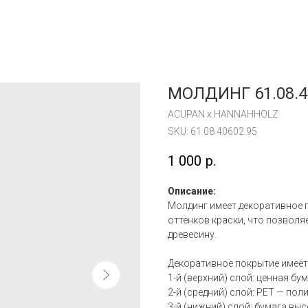
МОЛДИНГ 61.08.4
ACUPAN x HANNAHHOLZ
SKU:
61.08.40602.95
1 000
р.
Описание:
Молдинг имеет декоративное п
оттенков краски, что позвол
древесину.
Декоративное покрытие имеет
1-й (верхний) слой: ценная бу
2-й (средний) слой: PET — по
3-й (нижний) слой: бумага вы