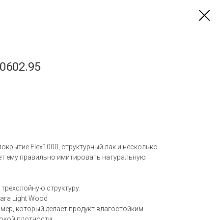
0602.95
окрытие Flex1000, структурный лак и несколько
яет ему правильно имитировать натуральную
 трехслойную структуру:
мага Light Wood
лимер, который делает продукт влагостойким
сокой плотности.