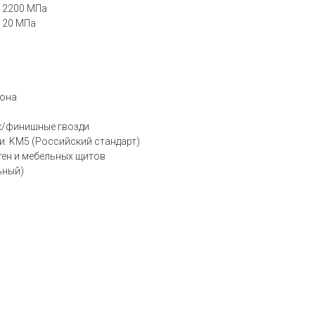
е 2200 МПа
е 20 МПа
тона
ук/финишные гвозди
: KM5 (Российский стандарт)
тен и мебельных щитов
ьный)