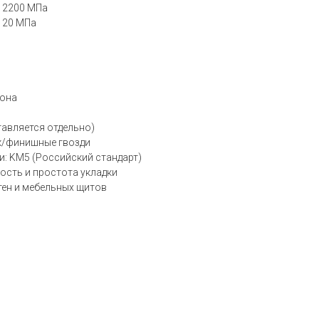
е 2200 МПа
е 20 МПа
тона
тавляется отдельно)
ук/финишные гвозди
: KM5 (Российский стандарт)
сть и простота укладки
тен и мебельных щитов