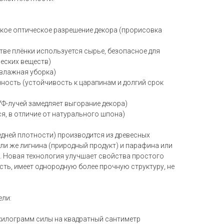
окое оптическое разрешение декора (прорисовка
тве плёнки используется сырье, безопасное для
ческих веществ)
 влажная уборка)
ность (устойчивость к царапинам и долгий срок
УФ-лучей замедляет выгорание декора)
ся, в отличие от натурального шпона)
едней плотности) производится из древесных
ли же лигнина (природный продукт) и парафина или
). Новая технология улучшает свойства простого
ость, имеет однородную более прочную структуру, не
ели:
 килограмм силы на квадратный сантиметр