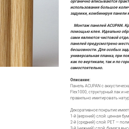
органично вписываются практ
использования большое коли
задумки, комбинируя панели 
Монтаж панелей ACUPAN. Кре
помощью клея. Идеально обра
сами являются чистовой отдел
панелей предусмотрено мест
бесшовности. Для особых зад
универсальная планка, при по
как по вертикали, так и по г
самостоятельно.
Описание:
Панель ACUPAN с аккустическ
Flex1000, структурный лак и н
правильно имитировать натур
Декоративное покрытие имеет
1-й (верхний) слой: ценная бу
2-й (средний) слой: PET — по
3-й (нижний) слой: бумага вы