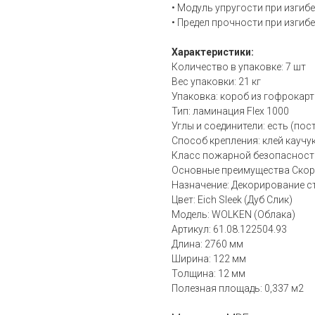
• Модуль упругости при изгиб
• Предел прочности при изгиб
Характеристики:
Количество в упаковке: 7 шт
Вес упаковки: 21 кг
Упаковка: короб из гофрокар
Тип: ламинация Flex 1000
Углы и соединители: есть (пос
Способ крепления: клей кауч
Класс пожарной безопасности
Основные преимущества Скоро
Назначение: Декорирование с
Цвет: Eich Sleek (Дуб Слик)
Модель: WOLKEN (Облака)
Артикул: 61.08.122504.93
Длина: 2760 мм
Ширина: 122 мм
Толщина: 12 мм
Полезная площадь: 0,337 м2