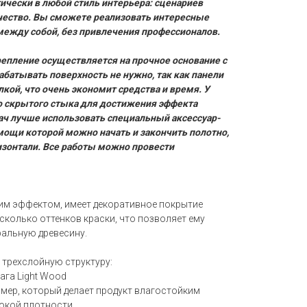
ически в любой стиль интерьера: сценариев
чество. Вы сможете реализовать интересные
между собой, без привлечения профессионалов.
пление осуществляется на прочное основание с
батывать поверхность не нужно, так как панели
кой, что очень экономит средства и время. У
о скрытого стыка для достижения эффекта
ач лучше использовать специальный аксессуар-
мощи которой можно начать и закончить полотно,
оризонтали. Все работы можно провести
им эффектом, имеет декоративное покрытие
есколько оттенков краски, что позволяет ему
альную древесину.
 трехслойную структуру:
мага Light Wood
лимер, который делает продукт влагостойким
сокой плотности.