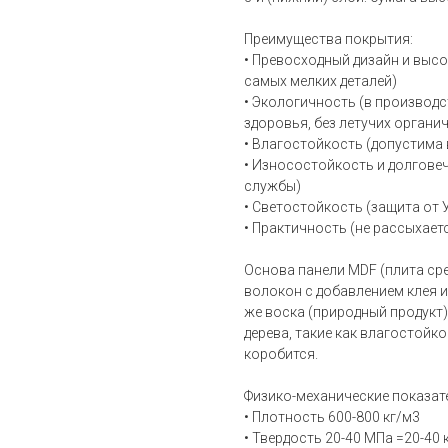
Преимущества покрытия:
• Превосходный дизайн и выс
самых мелких деталей)
• Экологичность (в производс
здоровья, без летучих органи
• Влагостойкость (допустима
• Износостойкость и долговеч
службы)
• Светостойкость (защита от 
• Практичность (не рассыхает
Основа панели MDF (плита ср
волокон с добавлением клея и
же воска (природный продукт
дерева, такие как влагостойк
коробится.
Физико-механические показат
• Плотность 600-800 кг/м3
• Твердость 20-40 МПа =20-40